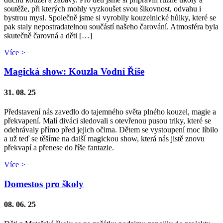
soutěže, při kterých mohly vyzkoušet svou šikovnost, odvahu i
bystrou mysl. Společně jsme si vyrobily kouzelnické hůlky, které se
pak staly nepostradatelnou součástí našeho čarování. Atmosféra byla
skutečně čarovná a děti […]
Více >
Magická show: Kouzla Vodní Říše
31. 08. 25
Představení nás zavedlo do tajemného světa plného kouzel, magie a
překvapení. Malí diváci sledovali s otevřenou pusou triky, které se
odehrávaly přímo před jejich očima. Dětem se vystoupení moc líbilo
a už teď se těšíme na další magickou show, která nás jistě znovu
překvapí a přenese do říše fantazie.
Více >
Domestos pro školy
08. 06. 25