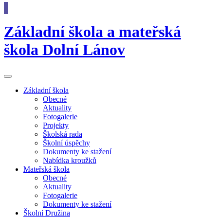
Základní škola
a
mateřská
škola
Dolní Lánov
Základní
škola
Obecné
Aktuality
Fotogalerie
Projekty
Školská rada
Školní úspěchy
Dokumenty ke stažení
Nabídka kroužků
Mateřská
škola
Obecné
Aktuality
Fotogalerie
Dokumenty ke stažení
Školní
Družina