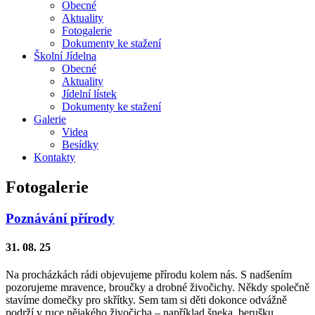
Obecné
Aktuality
Fotogalerie
Dokumenty ke stažení
Školní
Jídelna
Obecné
Aktuality
Jídelní lístek
Dokumenty ke stažení
Galerie
Videa
Besídky
Kontakty
Fotogalerie
Poznávání přírody
31. 08. 25
Na procházkách rádi objevujeme přírodu kolem nás. S nadšením
pozorujeme mravence, broučky a drobné živočichy. Někdy společně
stavíme domečky pro skřítky. Sem tam si děti dokonce odvážně
podrží v ruce nějakého živočicha – například šneka, berušku,