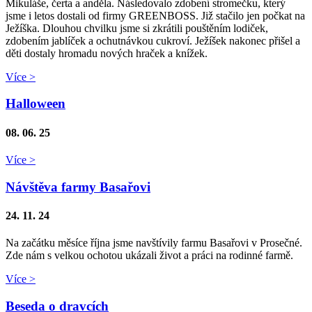
Mikuláše, čerta a anděla. Následovalo zdobení stromečku, který
jsme i letos dostali od firmy GREENBOSS. Již stačilo jen počkat na
Ježíška. Dlouhou chvilku jsme si zkrátili pouštěním lodiček,
zdobením jablíček a ochutnávkou cukroví. Ježíšek nakonec přišel a
děti dostaly hromadu nových hraček a knížek.
Více >
Halloween
08. 06. 25
Více >
Návštěva farmy Basařovi
24. 11. 24
Na začátku měsíce října jsme navštívily farmu Basařovi v Prosečné.
Zde nám s velkou ochotou ukázali život a práci na rodinné farmě.
Více >
Beseda o dravcích