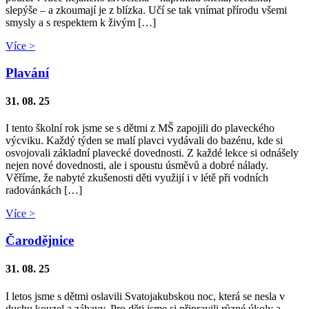
slepýše – a zkoumají je z blízka. Učí se tak vnímat přírodu všemi
smysly a s respektem k živým […]
Více >
Plavání
31. 08. 25
I tento školní rok jsme se s dětmi z MŠ zapojili do plaveckého
výcviku. Každý týden se malí plavci vydávali do bazénu, kde si
osvojovali základní plavecké dovednosti. Z každé lekce si odnášely
nejen nové dovednosti, ale i spoustu úsměvů a dobré nálady.
Věříme, že nabyté zkušenosti děti využijí i v létě při vodních
radovánkách […]
Více >
Čarodějnice
31. 08. 25
I letos jsme s dětmi oslavili Svatojakubskou noc, která se nesla v
duchu kouzel a zábavy. Pro děti jsme si připravili různé úkoly a