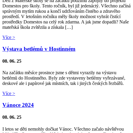
Děti z Mateřské školy se na začátku podzimu zapojily do projektu
Domestos pro školy. Tento ročník, byl již jedenáctý. Všechno začíná
správným mytím rukou a končí udržováním čistého a zdravého
prostředí. V letošním ročníku měly školy možnost vyhrát čistící
prostředky Domestos na celý rok zdarma. A jak jsme dopadli? Naše
mateřská škola zvítězila a získala […]
Více >
Výstava betlémů v Hostinném
08. 06. 25
Na začátku měsíce prosince jsme s dětmi vyrazily na výstavu
betlémů do Hostinného. Byly zde vystaveny betlémy vyřezávané,
deskové ale i papírové jak místních, tak i jiných českých řezbářů.
Více >
Vánoce 2024
08. 06. 25
I letos se děti nemohly dočkat Vánoc. Všechno začalo návštěvou