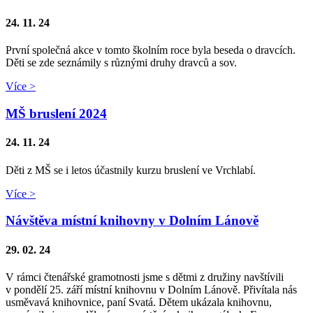
24. 11. 24
První společná akce v tomto školním roce byla beseda o dravcích.
Děti se zde seznámily s různými druhy dravců a sov.
Více >
MŠ bruslení 2024
24. 11. 24
Děti z MŠ se i letos účastnily kurzu bruslení ve Vrchlabí.
Více >
Návštěva místní knihovny v Dolním Lánově
29. 02. 24
V rámci čtenářské gramotnosti jsme s dětmi z družiny navštívili
v pondělí 25. září místní knihovnu v Dolním Lánově. Přivítala nás
usměvavá knihovnice, paní Svatá. Dětem ukázala knihovnu,