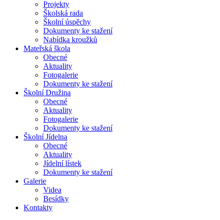
Projekty
Školská rada
Školní úspěchy
Dokumenty ke stažení
Nabídka kroužků
Mateřská
škola
Obecné
Aktuality
Fotogalerie
Dokumenty ke stažení
Školní
Družina
Obecné
Aktuality
Fotogalerie
Dokumenty ke stažení
Školní
Jídelna
Obecné
Aktuality
Jídelní lístek
Dokumenty ke stažení
Galerie
Videa
Besídky
Kontakty