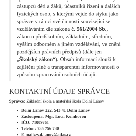
zástupců dětí a žáků, účastníků řízení a dalších
fyzických osob, s kterými vejde do styku jako
správce v rámci své činnosti související se
vzděláváním dle zákona č.
561/2004 Sb.
,
zákon o předškolním, základním, středním,
vyšším odborném a jiném vzdělávání, ve znění
pozdějších právních předpisů (dále jen
„
Školský zákon
“). Obsah informací slouží k
zajištění plné a transparentní informovanosti o
způsobu zpracování osobních údajů.
KONTAKTNÍ ÚDAJE SPRÁVCE
Správce:
Základní škola a mateřská škola Dolní Lánov
Dolní Lánov 222, 543 41 Dolní Lánov
Zastoupena: Mgr. Lucií Koníkovou
IČO: 71009761
Telefon: 735 756 730
E-mail:zs.d.lanov@atlas.cz