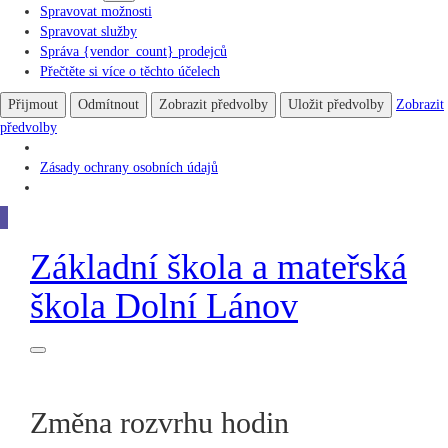
Spravovat možnosti
Spravovat služby
Správa {vendor_count} prodejců
Přečtěte si více o těchto účelech
Přijmout
Odmítnout
Zobrazit předvolby
Uložit předvolby
Zobrazit
předvolby
Zásady ochrany osobních údajů
Základní škola
a
mateřská
škola
Dolní Lánov
Změna rozvrhu hodin