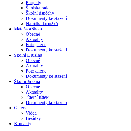
Projekty
Školská rada
Školní úspěchy
Dokumenty ke stažení
Nabídka kroužků
Mateřská
škola
Obecné
Aktuality
Fotogalerie
Dokumenty ke stažení
Školní
Družina
Obecné
Aktuality
Fotogalerie
Dokumenty ke stažení
Školní
Jídelna
Obecné
Aktuality
Jídelní lístek
Dokumenty ke stažení
Galerie
Videa
Besídky
Kontakty