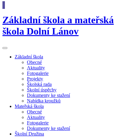
Základní škola
a
mateřská
škola
Dolní Lánov
Základní
škola
Obecné
Aktuality
Fotogalerie
Projekty
Školská rada
Školní úspěchy
Dokumenty ke stažení
Nabídka kroužků
Mateřská
škola
Obecné
Aktuality
Fotogalerie
Dokumenty ke stažení
Školní
Družina