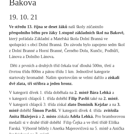
Bakova
19. 10. 21
Ve středu 13. října se deset žáků
naší školy zúčastnilo
přespolního běhu pro žáky 1.stupně základních škol na Bakově,
který pořádala Základní a Mateřská škola Dolní Branná ve
spolupráci s obcí Dolní Branná.
Do závodu bylo zapojeno sedm škol
z Dolní Branné a Horní Branné, Černého Dolu, Kunčic, Podhůří,
Lánova a Dolního Lánova
.
Děti z prvních a druhých tříd čekala trať dlouhá 500m, třetí a
čtvrtou třídu 800m a pátou třídu 1 km. Jednotlivé kategorie
startovaly hromadně. Našim sportovcům se velmi dařilo a
získali
dvě zlata, tři stříbra a jeden bronz.
V kategorii dívek 1. třída doběhala na
2. místě Bára Lehká
a
v kategorii chlapců 1. třída doběhl
Filip Pavliš
také na
2. místě.
V kategorii chlapců 3. třída získal
zlato Dominik Kejzlar
a na
3.
místě
doběhl
Šimon Pavliš.
V kategorii dívek 4. třída
zvítězila
Anita Blažejová
a
2. místo
získala
Adéla Lehká.
Pro bramborovou
medaili si v druhé třídě doběhl Filip Čejka a ve třetí třídě Eliška
Farská. Výborně běžely i Anetka Majerovičová na 5. místě a Anička