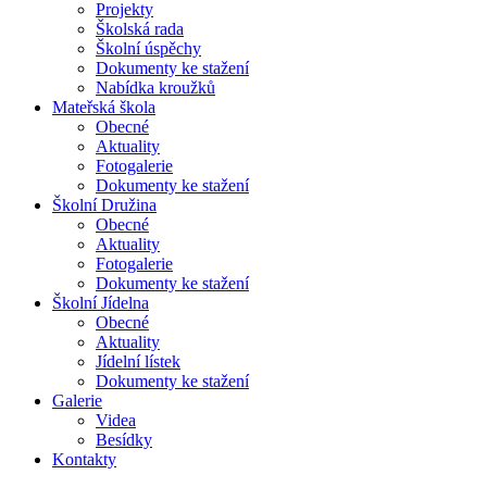
Projekty
Školská rada
Školní úspěchy
Dokumenty ke stažení
Nabídka kroužků
Mateřská
škola
Obecné
Aktuality
Fotogalerie
Dokumenty ke stažení
Školní
Družina
Obecné
Aktuality
Fotogalerie
Dokumenty ke stažení
Školní
Jídelna
Obecné
Aktuality
Jídelní lístek
Dokumenty ke stažení
Galerie
Videa
Besídky
Kontakty