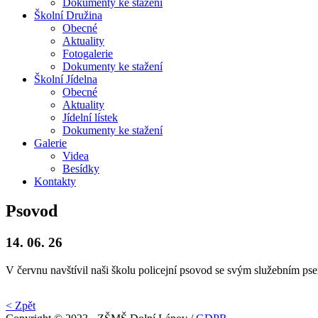
Dokumenty ke stažení
Školní
Družina
Obecné
Aktuality
Fotogalerie
Dokumenty ke stažení
Školní
Jídelna
Obecné
Aktuality
Jídelní lístek
Dokumenty ke stažení
Galerie
Videa
Besídky
Kontakty
Psovod
14. 06. 26
V červnu navštívil naši školu policejní psovod se svým služebním pse
< Zpět