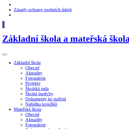
Zásady ochrany osobních údajů
Základní škola
a
mateřská škol
Základní
škola
Obecné
Aktuality
Fotogalerie
Projekty
Školská rada
Školní úspěchy
Dokumenty ke stažení
Nabídka kroužků
Mateřská
škola
Obecné
Aktuality
Fotogalerie