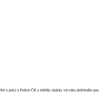
vění o práci u Policie ČR a zhlédly ukázky výcviku služebního psa.