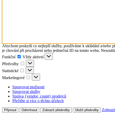
Abychom poskytli co nejlepší služby, používáme k ukládání a/nebo př
je chování při procházení nebo jedinečná ID na tomto webu. Nesouhlas
Funkční
Funkční
Vždy aktivní
Předvolby
Předvolby
Statistické
Statistické
Marketingové
Marketingové
Spravovat možnosti
Spravovat služby
Správa {vendor_count} prodejců
Přečtěte si více o těchto účelech
Zobrazi
Přijmout
Odmítnout
Zobrazit předvolby
Uložit předvolby