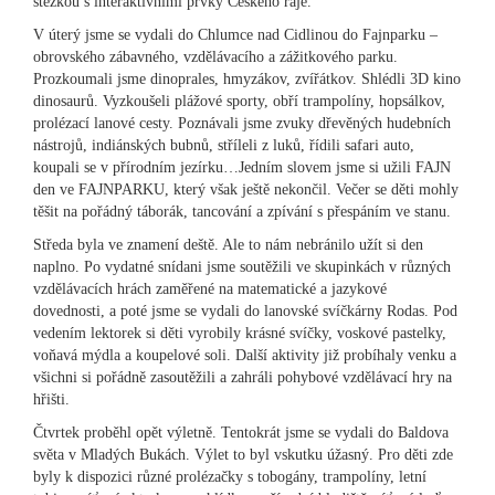
stezkou s interaktivními prvky Českého ráje.
V úterý jsme se vydali do Chlumce nad Cidlinou do Fajnparku –
obrovského zábavného, vzdělávacího a zážitkového parku.
Prozkoumali jsme dinoprales, hmyzákov, zvířátkov. Shlédli 3D kino
dinosaurů. Vyzkoušeli plážové sporty, obří trampolíny, hopsálkov,
prolézací lanové cesty. Poznávali jsme zvuky dřevěných hudebních
nástrojů, indiánských bubnů, stříleli z luků, řídili safari auto,
koupali se v přírodním jezírku…Jedním slovem jsme si užili FAJN
den ve FAJNPARKU, který však ještě nekončil. Večer se děti mohly
těšit na pořádný táborák, tancování a zpívání s přespáním ve stanu.
Středa byla ve znamení deště. Ale to nám nebránilo užít si den
naplno. Po vydatné snídani jsme soutěžili ve skupinkách v různých
vzdělávacích hrách zaměřené na matematické a jazykové
dovednosti, a poté jsme se vydali do lanovské svíčkárny Rodas. Pod
vedením lektorek si děti vyrobily krásné svíčky, voskové pastelky,
voňavá mýdla a koupelové soli. Další aktivity již probíhaly venku a
všichni si pořádně zasoutěžili a zahráli pohybové vzdělávací hry na
hřišti.
Čtvrtek proběhl opět výletně. Tentokrát jsme se vydali do Baldova
světa v Mladých Bukách. Výlet to byl vskutku úžasný. Pro děti zde
byly k dispozici různé prolézačky s tobogány, trampolíny, letní