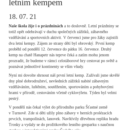
letním kempem
18. 07. 21
Naše škola žije i o prázdninách
a to doslovně. Letní prázdniny se
totiž opět odehrávají v duchu společných zážitků, zábavného
vzdělávání a sportovních aktivit. V červenci jsme pro žáky zajistili
dva letní kempy. Zájem ze strany dětí byl obrovský. První kemp
proběhl od pondělí 12. července do pátku 16. července. Druhý
kemp na chatě Hanapetr nás teprve čeká a zatím mohu jenom
prozradit, že budeme v rámci celotáborové hry cestovat po světě a
poznávat jednotlivé kontinenty se vším všudy.
Nyní mi dovolte shrnout náš první letní kemp. Zažívali jsme skvělé
dny plné dobrodružství, nevšedních zážitků nabité zábavným
vzděláváním, luštěním, soutěžením, sportováním a pohybovými
hrami v přírodě, cestováním včetně cyklovýletu. Týden byl velmi
pestrý.
V pondělí nás čekal výlet do přírodního parku Šťastné země
v Turnově. Zde si děti užily plno zábavy v herních prolézacích
prvcích, trampolínách, lanovek. Navštívily dřevěnou repliku hradu
Trosky a vydaly se do prožitkového lesního geoparku s naučnou