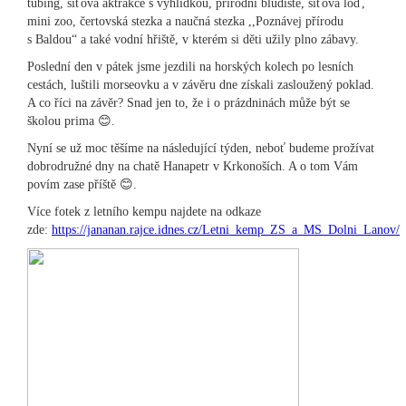
tubing, síťová aktrakce s vyhlídkou, přírodní bludiště, síťová loď,
mini zoo, čertovská stezka a naučná stezka ,,Poznávej přírodu
s Baldou“ a také vodní hřiště, v kterém si děti užily plno zábavy.
Poslední den v pátek jsme jezdili na horských kolech po lesních
cestách, luštili morseovku a v závěru dne získali zasloužený poklad.
A co říci na závěr? Snad jen to, že i o prázdninách může být se
školou prima 😊.
Nyní se už moc těšíme na následující týden, neboť budeme prožívat
dobrodružné dny na chatě Hanapetr v Krkonoších. A o tom Vám
povím zase příště 😊.
Více fotek z letního kempu najdete na odkaze
zde:
https://jananan.rajce.idnes.cz/Letni_kemp_ZS_a_MS_Dolni_Lanov/