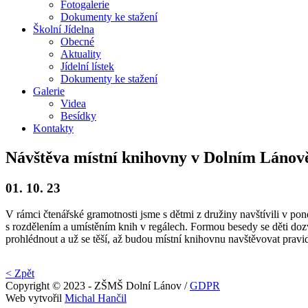
Fotogalerie
Dokumenty ke stažení
Školní
Jídelna
Obecné
Aktuality
Jídelní lístek
Dokumenty ke stažení
Galerie
Videa
Besídky
Kontakty
Návštěva místní knihovny v Dolním Lánov
01. 10. 23
V rámci čtenářské gramotnosti jsme s dětmi z družiny navštívili v po
s rozdělením a umístěním knih v regálech. Formou besedy se děti doz
prohlédnout a už se těší, až budou místní knihovnu navštěvovat pravid
< Zpět
Copyright © 2023 - ZŠMŠ Dolní Lánov /
GDPR
Web vytvořil
Michal Hančil