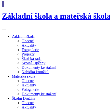
Základní škola
a
mateřská škol
Základní
škola
Obecné
Aktuality
Fotogalerie
Projekty
Školská rada
Školní úspěchy
Dokumenty ke stažení
Nabídka kroužků
Mateřská
škola
Obecné
Aktuality
Fotogalerie
Dokumenty ke stažení
Školní
Družina
Obecné
Aktuality