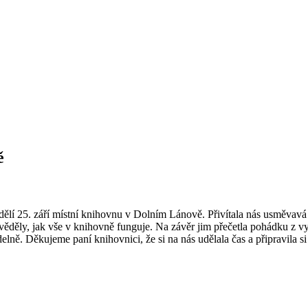
ě
ndělí 25. září místní knihovnu v Dolním Lánově. Přivítala nás usměvav
věděly, jak vše v knihovně funguje. Na závěr jim přečetla pohádku z v
elně. Děkujeme paní knihovnici, že si na nás udělala čas a připravila si