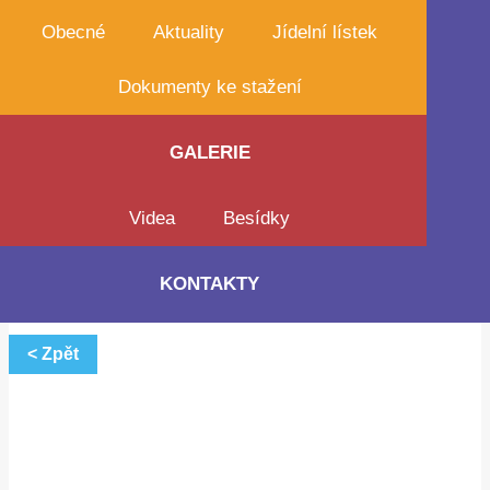
Obecné
Aktuality
Jídelní lístek
Dokumenty ke stažení
GALERIE
Videa
Besídky
KONTAKTY
< Zpět