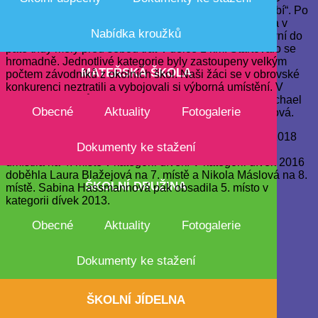
tradičního závodu „Běhu zámeckým parkem ve Vrchlabí“. Po
celou dobu nás provázelo slunečné podzimní počasí a v
Nabídka kroužků
parku panovala příjemná sportovní nálada. Děti od první do
páté třídy měly před sebou trať v délce 1 km. Startovalo se
hromadně. Jednotlivé kategorie byly zastoupeny velkým
MATEŘSKÁ
ŠKOLA
počtem závodníků z okolních škol. Naši žáci se v obrovské
konkurenci neztratili a vybojovali si výborná umístění. V
kategorii chlapců 2018 s velkým náskokem zvítězil Michael
Obecné
Aktuality
Fotogalerie
Blažej, v kategorii dívek 2018 vyhrála Ellen Vondráčková.
Další závodníci se také prosadili: v kategorii chlapců 2018
Dokumenty ke stažení
obsadil 4. místo Filípek Kynych a Níkol Hovorková se
umístila na 4. místě v kategorii dívek. V kategorii dívek 2016
doběhla Laura Blažejová na 7. místě a Nikola Máslová na 8.
ŠKOLNÍ
DRUŽINA
místě. Sabina Hassmannová pak obsadila 5. místo v
kategorii dívek 2013.
Všem našim sportovcům gratulujeme za skvělou
Obecné
Aktuality
Fotogalerie
reprezentaci naší školy a děkujeme za krásný zážitek!
Dokumenty ke stažení
Anita Blažejová
ŠKOLNÍ
JÍDELNA