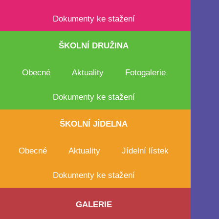
Dokumenty ke stažení
Copyright © 2023 - ZŠMŠ Dolní Lánov /
GDPR
Web vytvořil
Michal Hančil
ŠKOLNÍ
DRUŽINA
Obecné
Aktuality
Fotogalerie
Spravovat souhlas
Dokumenty ke stažení
ŠKOLNÍ
JÍDELNA
Obecné
Aktuality
Jídelní lístek
Dokumenty ke stažení
GALERIE