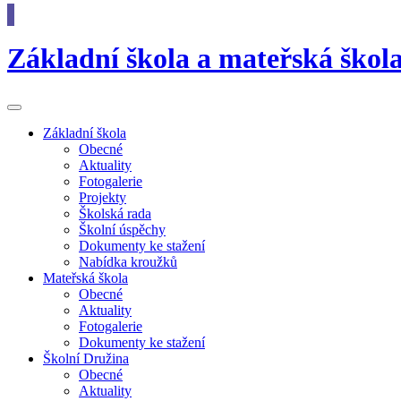
Základní škola
a
mateřská škol
Základní
škola
Obecné
Aktuality
Fotogalerie
Projekty
Školská rada
Školní úspěchy
Dokumenty ke stažení
Nabídka kroužků
Mateřská
škola
Obecné
Aktuality
Fotogalerie
Dokumenty ke stažení
Školní
Družina
Obecné
Aktuality