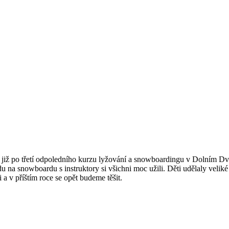
li již po třetí odpoledního kurzu lyžování a snowboardingu v Dolním Dv
 na snowboardu s instruktory si všichni moc užili. Děti udělaly velik
 v příštím roce se opět budeme těšit.