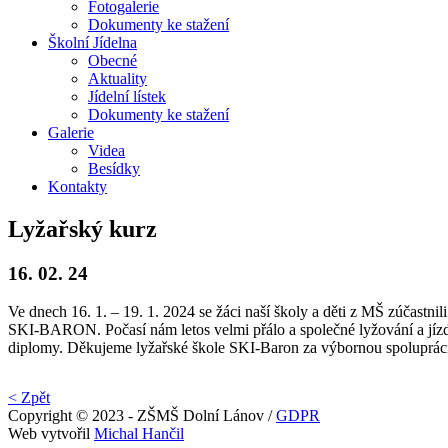
Fotogalerie
Dokumenty ke stažení
Školní
Jídelna
Obecné
Aktuality
Jídelní lístek
Dokumenty ke stažení
Galerie
Videa
Besídky
Kontakty
Lyžařský kurz
16. 02. 24
Ve dnech 16. 1. – 19. 1. 2024 se žáci naší školy a děti z MŠ zúčastni
SKI-BARON. Počasí nám letos velmi přálo a společné lyžování a jízdu
diplomy. Děkujeme lyžařské škole SKI-Baron za výbornou spolupráci a
< Zpět
Copyright © 2023 - ZŠMŠ Dolní Lánov /
GDPR
Web vytvořil
Michal Hančil