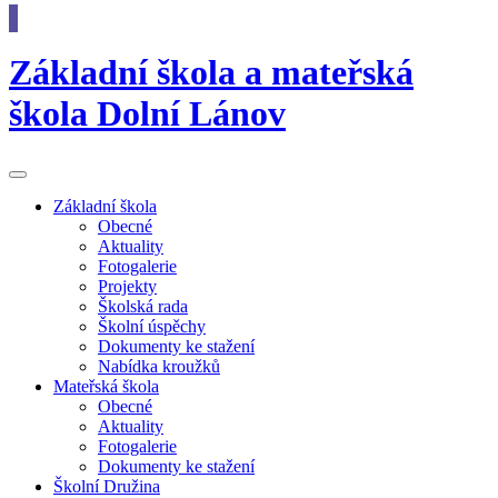
Základní škola
a
mateřská
škola
Dolní Lánov
Základní
škola
Obecné
Aktuality
Fotogalerie
Projekty
Školská rada
Školní úspěchy
Dokumenty ke stažení
Nabídka kroužků
Mateřská
škola
Obecné
Aktuality
Fotogalerie
Dokumenty ke stažení
Školní
Družina