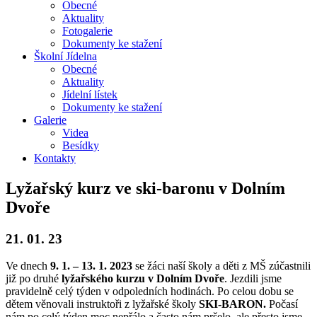
Obecné
Aktuality
Fotogalerie
Dokumenty ke stažení
Školní
Jídelna
Obecné
Aktuality
Jídelní lístek
Dokumenty ke stažení
Galerie
Videa
Besídky
Kontakty
Lyžařský kurz ve ski-baronu v Dolním
Dvoře
21. 01. 23
Ve dnech
9. 1. – 13. 1. 2023
se žáci naší školy a děti z MŠ zúčastnili
již po druhé
lyžařského kurzu v Dolním Dvoře
. Jezdili jsme
pravidelně celý týden v odpoledních hodinách. Po celou dobu se
dětem věnovali instruktoři z lyžařské školy
SKI-BARON.
Počasí
nám po celý týden moc nepřálo a často nám pršelo, ale přesto jsme