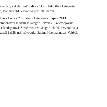
áté třídy čekala
trať v délce 1km.
Jednotlivé kategorie
, Podhůří atd. Závodilo přes 200 běžců.
a
Bára Lehká 2. místo
, v kategorii
chlapců 2013
ramborovou medaili v kategorii dívek 2014 vybojovala
ka Jandejsková. Šesté místo v kategoriích 2011 vybojovala
ázali i další naši závodníci Sabina Hassmannová, Vojtěch