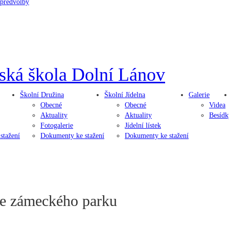
 předvolby
ská škola
Dolní Lánov
Školní
Družina
Školní
Jídelna
Galerie
Obecné
Obecné
Videa
Aktuality
Aktuality
Besídk
Fotogalerie
Jídelní lístek
stažení
Dokumenty ke stažení
Dokumenty ke stažení
ze zámeckého parku