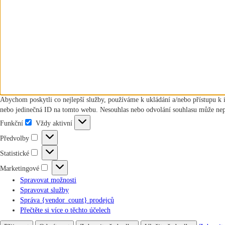
Abychom poskytli co nejlepší služby, používáme k ukládání a/nebo přístupu k 
nebo jedinečná ID na tomto webu. Nesouhlas nebo odvolání souhlasu může nepříz
Funkční
Vždy aktivní
Funkční
Předvolby
Předvolby
Statistické
Statistické
Marketingové
Marketingové
Spravovat možnosti
Spravovat služby
Správa {vendor_count} prodejců
Přečtěte si více o těchto účelech