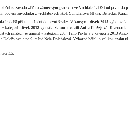
tradičního závodu
„Běhu zámeckým parkem ve Vrchlabí“.
Děti od první do p
ým počtem závodníků z vrchlabských škol, Špindlerova Mlýna, Benecka, Kunčic
edaile
další pěkná umístění do první šestky
.
V kategorii
dívek 2015
vybojoval
, v kategorii
dívek 2012 vyhrála zlatou medaili Anita Blažejová
. Krásnou b
átých místech se umístil v kategorii 2014 Filip Pavliš a v kategorii 2013 Anič
a Doležalová a na 9. místě Nela Doležalová. Výborně běželi a velikou snahu uk
ntaci ZŠ.