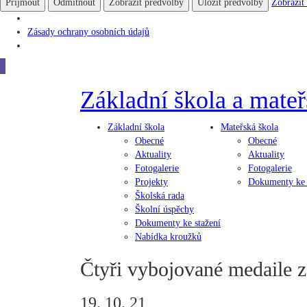
Přijmout
Odmítnout
Zobrazit předvolby
Uložit předvolby
Zobrazit
Zásady ochrany osobních údajů
Základní škola
a
mateř
Základní
škola
Mateřská
škola
Obecné
Obecné
Aktuality
Aktuality
Fotogalerie
Fotogalerie
Projekty
Dokumenty ke 
Školská rada
Školní úspěchy
Dokumenty ke stažení
Nabídka kroužků
Čtyři vybojované medaile 
19. 10. 21