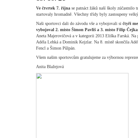
Ve čtvrtek 7. října
se patnáct žáků naší školy zúčastnilo 
startovaly hromadně. Všechny třídy byly zastoupeny velk
Naši sportovci dali do závodu vše a vybojovali si
čtyři m
vybojoval 2. místo Šimon Pavliš a 3. místo Filip Čejka
Aneta Majerovičová a v kategorii 2013 Eliška Farská. Na p
Adéla Lehká a Dominik Kejzlar. Na 8. místě skončila Adél
Fencl a Šimon Půlpán.
Všem našim sportovcům gratulujeme za výbornou repreze
Anita Blažejová