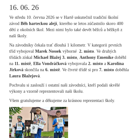
16. 06. 26
Ve středu 10. června 2026 se v Hartě uskutečnil tradiční školní
závod
Běh harteckou alejí
, kterého se letos zúčastnilo skoro 400
dětí z okolních škol. Mezi nimi bylo také devět běžců a běžkyň z
naší školy.
Na závodníky čekala trať dlouhá 1 kilometr. V kategorii prvních
tříd vybojoval
Marek Nossek
výborné
2. místo
. Ve druhých
třídách získal
Michael Blažej 3. místo
,
Anthony Emenike
doběhl
na
11. místě
,
Ella Vondráčková
vybojovala
2. místo
a
Karolína
Jirková
skončila na
6. místě
. Ve čtvrté třídě si pro
7. místo
doběhla
Laura Blažejová
.
Pochvalu si zaslouží i ostatní naši závodníci, kteří podali skvělé
výkony a vzorně reprezentovali naši školu.
Všem gratulujeme a děkujeme za krásnou reprezentaci školy.