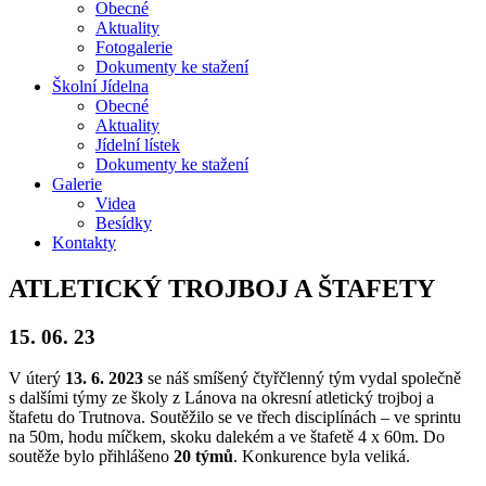
Obecné
Aktuality
Fotogalerie
Dokumenty ke stažení
Školní
Jídelna
Obecné
Aktuality
Jídelní lístek
Dokumenty ke stažení
Galerie
Videa
Besídky
Kontakty
ATLETICKÝ TROJBOJ A ŠTAFETY
15. 06. 23
V úterý
13. 6. 2023
se náš smíšený čtyřčlenný tým vydal společně
s dalšími týmy ze školy z Lánova na okresní atletický trojboj a
štafetu do Trutnova. Soutěžilo se ve třech disciplínách – ve sprintu
na 50m, hodu míčkem, skoku dalekém a ve štafetě 4 x 60m. Do
soutěže bylo přihlášeno
20 týmů
. Konkurence byla veliká.