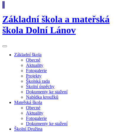
Základní škola
a
mateřská
škola
Dolní Lánov
Základní
škola
Obecné
Aktuality
Fotogalerie
Projekty
Školská rada
Školní úspěchy
Dokumenty ke stažení
Nabídka kroužků
Mateřská
škola
Obecné
Aktuality
Fotogalerie
Dokumenty ke stažení
Školní
Družina