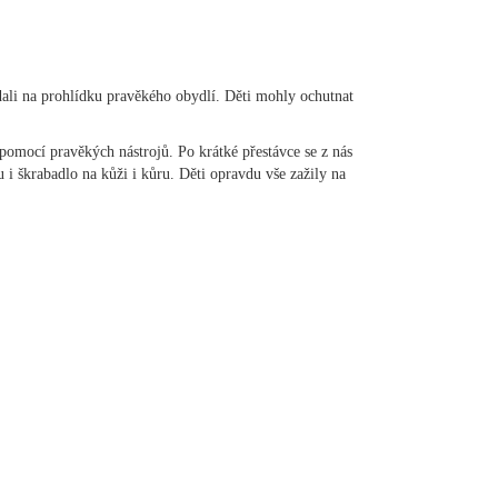
dali na prohlídku pravěkého obydlí. Děti mohly ochutnat
 pomocí pravěkých nástrojů. Po krátké přestávce se z nás
u i škrabadlo na kůži i kůru. Děti opravdu vše zažily na