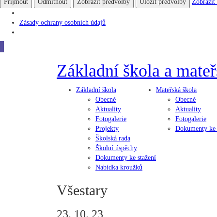
Přijmout
Odmítnout
Zobrazit předvolby
Uložit předvolby
Zobrazit
Zásady ochrany osobních údajů
Close
Základní škola
a
mateř
Základní
škola
Mateřská
škola
Obecné
Obecné
Aktuality
Aktuality
Fotogalerie
Fotogalerie
Projekty
Dokumenty ke 
Školská rada
Školní úspěchy
Dokumenty ke stažení
Nabídka kroužků
Všestary
23. 10. 23