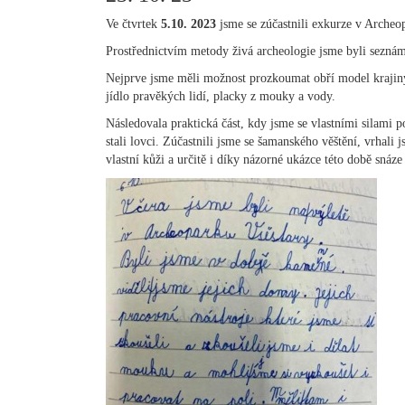
Ve čtvrtek
5.10. 2023
jsme se zúčastnili exkurze v Arche
Prostřednictvím metody živá archeologie jsme byli seznám
Nejprve jsme měli možnost prozkoumat obří model krajiny,
jídlo pravěkých lidí, placky z mouky a vody.
Následovala praktická část, kdy jsme se vlastními silami 
stali lovci. Zúčastnili jsme se šamanského věštění, vrhali 
vlastní kůži a určitě i díky názorné ukázce této době sná