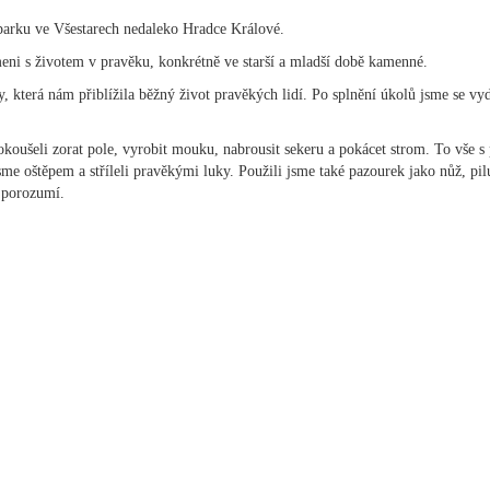
oparku ve Všestarech nedaleko Hradce Králové.
eni s životem v pravěku, konkrétně ve starší a mladší době kamenné.
 která nám přiblížila běžný život pravěkých lidí. Po splnění úkolů jsme se vy
pokoušeli zorat pole, vyrobit mouku, nabrousit sekeru a pokácet strom. To vše s
jsme oštěpem a stříleli pravěkými luky. Použili jsme také pazourek jako nůž, pil
ze porozumí.