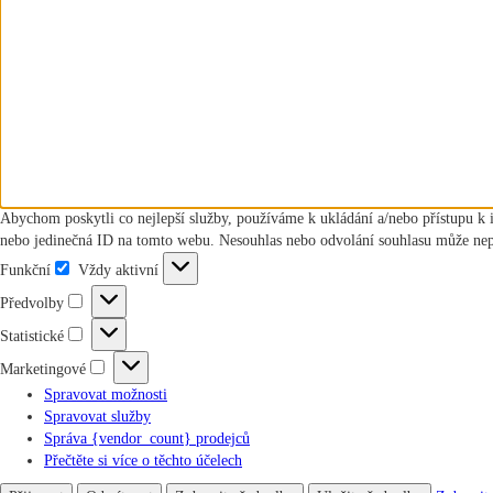
Abychom poskytli co nejlepší služby, používáme k ukládání a/nebo přístupu k 
nebo jedinečná ID na tomto webu. Nesouhlas nebo odvolání souhlasu může nepříz
Funkční
Vždy aktivní
Funkční
Předvolby
Předvolby
Statistické
Statistické
Marketingové
Marketingové
Spravovat možnosti
Spravovat služby
Správa {vendor_count} prodejců
Přečtěte si více o těchto účelech